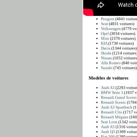
BMW
(6225 voitures
Citroën
(5811 voiture
Fiat
(4989 voitures)
Peugeot
(4841 voitur
Seat
(4831 voitures)
Volkswagen
(4779 voi
Opel
(3034 voitures)
Mini
(2370 voitures)
KIA
(1730 voitures)
Dacia
(1344 voitures)
Skoda
(1214 voitures
Nissan
(1052 voitures
Alfa Romeo
(840 voit
Suzuki
(745 voitures)
Modèles de voitures
Audi A3
(2293 voitur
BMW Série 3
(1937 v
Renault Grand Sceni
Renault Scenic
(1794 
Audi A3 Sportback
(1
Renault Clio
(1717 vo
Renault Mégane
(160
Seat Leon
(1342 voitu
Audi A5
(1316 voitur
Audi Q3
(1309 voitur
Fiat 500
(1280 voitur