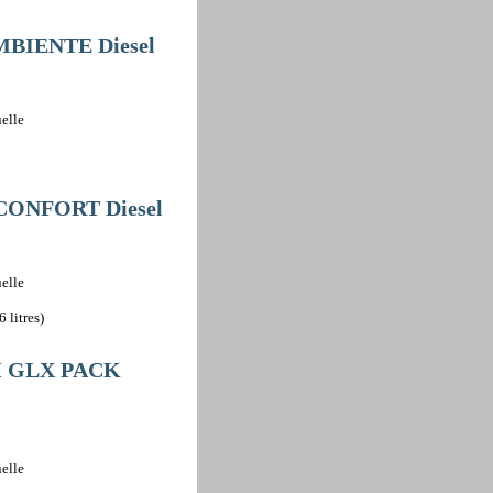
MBIENTE Diesel
elle
 CONFORT Diesel
elle
 litres)
CH GLX PACK
elle