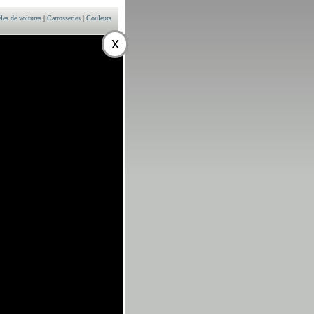
es de voitures
|
Carrosseries
|
Couleurs
x
itres) - prix
ULEURS
el 1560 cm3 (1.6