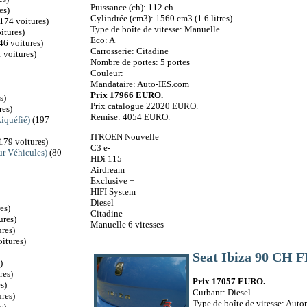
Puissance (ch): 112 ch
es)
Cylindrée (cm3): 1560 cm3 (1.6 litres)
174 voitures)
Type de boîte de vitesse: Manuelle
itures)
Eco: A
46 voitures)
Carrosserie: Citadine
 voitures)
Nombre de portes: 5 portes
Couleur:
Mandataire: Auto-IES.com
Prix 17966 EURO.
s)
Prix catalogue 22020 EURO.
res)
Remise: 4054 EURO.
iquéfié)
(197
ITROEN Nouvelle
179 voitures)
C3 e-
r Véhicules)
(80
HDi 115
Airdream
Exclusive +
HIFI System
Diesel
es)
Citadine
ures)
Manuelle 6 vitesses
res)
itures)
Seat Ibiza 90 CH 
)
res)
Prix 17057 EURO.
s)
Curbant: Diesel
res)
Type de boîte de vitesse: Aut
s)