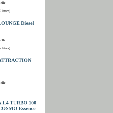
elle
 litres)
 LOUNGE Diesel
elle
 litres)
H ATTRACTION
elle
 1.4 TURBO 100
COSMO Essence