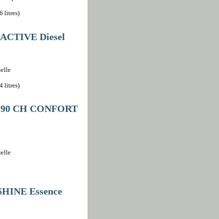
 litres)
 ACTIVE Diesel
elle
 litres)
so 90 CH CONFORT
elle
SHINE Essence