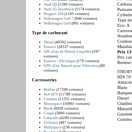
Carbura
Audi Q5
(1180 voitures)
Audi A5 Sportback
(1174 voitures)
Puissan
Peugeot 208
(1105 voitures)
Cylindr
Volkswagen Golf 7
(946 voitures)
Type de
Volkswagen Golf
(901 voitures)
Eco: A
Carrosse
Type de carburant
Nombre 
Couleur
Diesel
(40502 voitures)
Mandata
Essence
(28537 voitures)
Prix 1
GPL (Gaz de Pétrole Liquéfié)
(197
voitures)
Prix ca
Essence / Electrique
(179 voitures)
Remise
GNV (Gaz Naturel pour Véhicules)
(80
voitures)
ITROE
HDi 70
Carrosseries
Attracti
Blanc
Berline
(17299 voitures)
Banquis
4x4 SUV
(11780 voitures)
Diesel
Citadine
(11551 voitures)
Citadin
Monospace
(10961 voitures)
Break
(6928 voitures)
Manuell
Coupé
(5800 voitures)
Garanti
Cabriolet
(4209 voitures)
Constru
Utilitaire
(487 voitures)
Multispace
(236 voitures)
Roadster
(138 voitures)