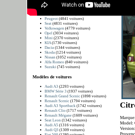
BMW
(6225 voitures)
Citroën
(5811 voitures)
Fiat
(4989 voitures)
Peugeot
(4841 voitures)
Seat
(4831 voitures)
Volkswagen
(4779 voitures)
Opel
(3034 voitures)
Mini
(2370 voitures)
KIA
(1730 voitures)
Dacia
(1344 voitures)
Skoda
(1214 voitures)
Nissan
(1052 voitures)
Alfa Romeo
(840 voitures)
Suzuki
(745 voitures)
Modèles de voitures
Audi A3
(2293 voitures)
BMW Série 3
(1937 voitures)
Renault Grand Scenic
(1898 voitures)
Renault Scenic
(1794 voitures)
Cit
Audi A3 Sportback
(1742 voitures)
Renault Clio
(1717 voitures)
Renault Mégane
(1609 voitures)
Marque:
Seat Leon
(1342 voitures)
Model: 
Audi A5
(1316 voitures)
Versio
Audi Q3
(1309 voitures)
Provenc
Fiat 500
(1280 voitures)