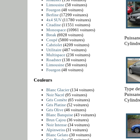
Limousine
(58 voitures)
Fourgon
(48 voitures)
Berline
(17299 voitures)
4x4 SUV
(11780 voitures)
Citadine
(11551 voitures)
Monospace
(10961 voitures)
Break
(6928 voitures)
Puissan
Coupé
(5800 voitures)
Cylindr
Cabriolet
(4209 voitures)
Utilitaire
(487 voitures)
Multispace
(236 voitures)
Roadster
(138 voitures)
Limousine
(58 voitures)
Fourgon
(48 voitures)
Couleurs
Type de
Blanc Glacier
(134 voitures)
Puissan
Noir Nacré
(95 voitures)
Cylindr
Gris Comète
(65 voitures)
Gris Platine
(52 voitures)
Gris Olive
(46 voitures)
Blanc Banquise
(43 voitures)
Brun Cajou
(36 voitures)
Noir Intense
(34 voitures)
Alpinweiss
(31 voitures)
Blanc Gelato
(30 voitures)
Gris Basalte
(25 voitures)