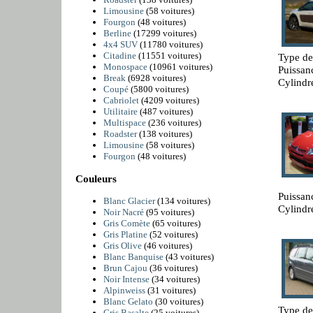
Limousine
(58 voitures)
Fourgon
(48 voitures)
Berline
(17299 voitures)
4x4 SUV
(11780 voitures)
Citadine
(11551 voitures)
Type de
Monospace
(10961 voitures)
Puissan
Break
(6928 voitures)
Cylindr
Coupé
(5800 voitures)
Cabriolet
(4209 voitures)
Utilitaire
(487 voitures)
Multispace
(236 voitures)
Roadster
(138 voitures)
Limousine
(58 voitures)
Fourgon
(48 voitures)
Couleurs
Puissan
Blanc Glacier
(134 voitures)
Cylindr
Noir Nacré
(95 voitures)
Gris Comète
(65 voitures)
Gris Platine
(52 voitures)
Gris Olive
(46 voitures)
Blanc Banquise
(43 voitures)
Brun Cajou
(36 voitures)
Noir Intense
(34 voitures)
Alpinweiss
(31 voitures)
Blanc Gelato
(30 voitures)
Type de
Gris Basalte
(25 voitures)