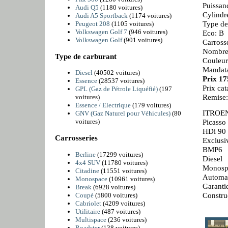
Puissan
Audi Q5
(1180 voitures)
Cylindr
Audi A5 Sportback
(1174 voitures)
Type de
Peugeot 208
(1105 voitures)
Volkswagen Golf 7
(946 voitures)
Eco: B
Volkswagen Golf
(901 voitures)
Carross
Nombre 
Type de carburant
Couleur
Mandata
Diesel
(40502 voitures)
Prix 1
Essence
(28537 voitures)
Prix ca
GPL (Gaz de Pétrole Liquéfié)
(197
Remise
voitures)
Essence / Electrique
(179 voitures)
ITROE
GNV (Gaz Naturel pour Véhicules)
(80
voitures)
Picasso 
HDi 90
Carrosseries
Exclusi
BMP6
Berline
(17299 voitures)
Diesel
4x4 SUV
(11780 voitures)
Monosp
Citadine
(11551 voitures)
Automat
Monospace
(10961 voitures)
Garanti
Break
(6928 voitures)
Constru
Coupé
(5800 voitures)
Cabriolet
(4209 voitures)
Utilitaire
(487 voitures)
Multispace
(236 voitures)
Roadster
(138 voitures)