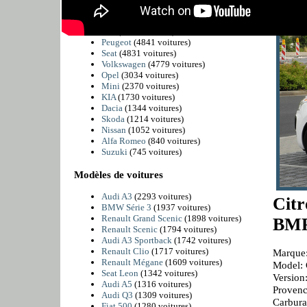
BMW
(6225 voitures)
Citroën
(5811 voitures)
Fiat
(4989 voitures)
Peugeot
(4841 voitures)
Seat
(4831 voitures)
Volkswagen
(4779 voitures)
Opel
(3034 voitures)
Mini
(2370 voitures)
KIA
(1730 voitures)
Dacia
(1344 voitures)
Skoda
(1214 voitures)
Nissan
(1052 voitures)
Alfa Romeo
(840 voitures)
Suzuki
(745 voitures)
Modèles de voitures
Audi A3
(2293 voitures)
Cit
BMW Série 3
(1937 voitures)
Renault Grand Scenic
(1898 voitures)
BMP
Renault Scenic
(1794 voitures)
Audi A3 Sportback
(1742 voitures)
Renault Clio
(1717 voitures)
Marque:
Renault Mégane
(1609 voitures)
Model: 
Seat Leon
(1342 voitures)
Versio
Audi A5
(1316 voitures)
Provenc
Audi Q3
(1309 voitures)
Carbura
Fiat 500
(1280 voitures)