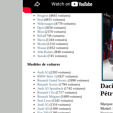
BMW
(6225 voitures)
Citroën
(5811 voitures)
Fiat
(4989 voitures)
Peugeot
(4841 voitures)
Seat
(4831 voitures)
Volkswagen
(4779 voitures)
Opel
(3034 voitures)
Mini
(2370 voitures)
KIA
(1730 voitures)
Dacia
(1344 voitures)
Skoda
(1214 voitures)
Nissan
(1052 voitures)
Alfa Romeo
(840 voitures)
Suzuki
(745 voitures)
Modèles de voitures
Audi A3
(2293 voitures)
BMW Série 3
(1937 voitures)
Renault Grand Scenic
(1898 voitures)
Dac
Renault Scenic
(1794 voitures)
Audi A3 Sportback
(1742 voitures)
Pétr
Renault Clio
(1717 voitures)
Renault Mégane
(1609 voitures)
Seat Leon
(1342 voitures)
Marque:
Audi A5
(1316 voitures)
Model: 
Audi Q3
(1309 voitures)
Fiat 500
(1280 voitures)
Version