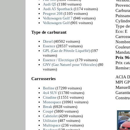
Audi Q5
(1180 voitures)
Provenc
Audi A5 Sportback
(1174 voitures)
Carbura
Peugeot 208
(1105 voitures)
Puissan
Volkswagen Golf 7
(946 voitures)
Cylindr
Volkswagen Golf
(901 voitures)
Type de
Eco: E
Type de carburant
Carross
Nombre 
Diesel
(40502 voitures)
Essence
(28537 voitures)
Couleur
GPL (Gaz de Pétrole Liquéfié)
(197
Mandata
voitures)
Prix 9
Essence / Electrique
(179 voitures)
Prix ca
GNV (Gaz Naturel pour Véhicules)
(80
Remise
voitures)
ACIA D
Carrosseries
MPI GP
Manuell
Berline
(17299 voitures)
Garanti
4x4 SUV
(11780 voitures)
Citadine
(11551 voitures)
Constru
Monospace
(10961 voitures)
Break
(6928 voitures)
Coupé
(5800 voitures)
Cabriolet
(4209 voitures)
Utilitaire
(487 voitures)
Multispace
(236 voitures)
Roadster
(138 voitures)