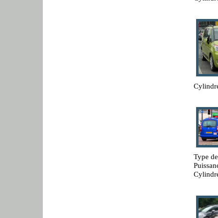
Cylindr
Type de
Puissan
Cylindr