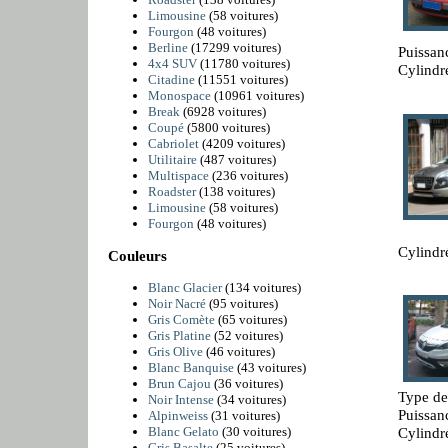
Limousine
(58 voitures)
Fourgon
(48 voitures)
Berline
(17299 voitures)
Puissan
4x4 SUV
(11780 voitures)
Cylindr
Citadine
(11551 voitures)
Monospace
(10961 voitures)
Break
(6928 voitures)
Coupé
(5800 voitures)
Cabriolet
(4209 voitures)
Utilitaire
(487 voitures)
Multispace
(236 voitures)
Roadster
(138 voitures)
Limousine
(58 voitures)
Fourgon
(48 voitures)
Cylindr
Couleurs
Blanc Glacier
(134 voitures)
Noir Nacré
(95 voitures)
Gris Comète
(65 voitures)
Gris Platine
(52 voitures)
Gris Olive
(46 voitures)
Blanc Banquise
(43 voitures)
Brun Cajou
(36 voitures)
Type de
Noir Intense
(34 voitures)
Puissan
Alpinweiss
(31 voitures)
Cylindr
Blanc Gelato
(30 voitures)
Gris Basalte
(25 voitures)