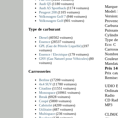
Audi Q5
(1180 voitures)
Marque:
Audi A5 Sportback
(1174 voitures)
Model: 
Peugeot 208
(1105 voitures)
Version
Volkswagen Golf 7
(946 voitures)
Provenc
Volkswagen Golf
(901 voitures)
Carbura
Type de carburant
Puissan
Cylindr
Diesel
(40502 voitures)
Type de
Essence
(28537 voitures)
Eco: C
GPL (Gaz de Pétrole Liquéfié)
(197
Carross
voitures)
Nombre 
Essence / Electrique
(179 voitures)
Couleur
GNV (Gaz Naturel pour Véhicules)
(80
voitures)
Mandata
Prix 1
Carrosseries
Prix ca
Remise
Berline
(17299 voitures)
4x4 SUV
(11780 voitures)
UDIO 
Citadine
(11551 voitures)
Ordinat
Monospace
(10961 voitures)
Radio
Break
(6928 voitures)
CD Rad
Coupé
(5800 voitures)
MP3
Cabriolet
(4209 voitures)
Utilitaire
(487 voitures)
Multispace
(236 voitures)
CLIMA
Roadster
(138 voitures)