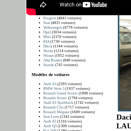
BMW
(6225 voitures)
Citroën
(5811 voitures)
Fiat
(4989 voitures)
Peugeot
(4841 voitures)
Seat
(4831 voitures)
Volkswagen
(4779 voitures)
Opel
(3034 voitures)
Mini
(2370 voitures)
KIA
(1730 voitures)
Dacia
(1344 voitures)
Skoda
(1214 voitures)
Nissan
(1052 voitures)
Alfa Romeo
(840 voitures)
Suzuki
(745 voitures)
Modèles de voitures
Audi A3
(2293 voitures)
BMW Série 3
(1937 voitures)
Renault Grand Scenic
(1898 voitures)
Renault Scenic
(1794 voitures)
Audi A3 Sportback
(1742 voitures)
Renault Clio
(1717 voitures)
Renault Mégane
(1609 voitures)
Daci
Seat Leon
(1342 voitures)
Audi A5
(1316 voitures)
LAU
Audi Q3
(1309 voitures)
Fiat 500
(1280 voitures)