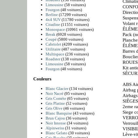
Climati
Limousine
(58 voitures)
CONFO
Fourgon
(48 voitures)
Directio
Berline
(17299 voitures)
Suspens
4x4 SUV
(11780 voitures)
Volant r
Citadine
(11551 voitures)
ÉLÉME
Monospace
(10961 voitures)
Pack (n
Break
(6928 voitures)
Coupé
(5800 voitures)
Planche
Cabriolet
(4209 voitures)
ÉLÉME
Utilitaire
(487 voitures)
Barres d
Multispace
(236 voitures)
Bouclie
Roadster
(138 voitures)
ROUES
Limousine
(58 voitures)
Kit ant
Fourgon
(48 voitures)
SÉCUR
Couleurs
ABS Air
Blanc Glacier
(134 voitures)
Airbag 
Noir Nacré
(95 voitures)
Airbags
Gris Comète
(65 voitures)
SIÈGES
Gris Platine
(52 voitures)
2eme ra
Gris Olive
(46 voitures)
Siege c
Blanc Banquise
(43 voitures)
VERRO
Brun Cajou
(36 voitures)
Verrouil
Noir Intense
(34 voitures)
Alpinweiss
(31 voitures)
VISIBI
Blanc Gelato
(30 voitures)
Lève-vi
Gris Basalte
(25 voitures)