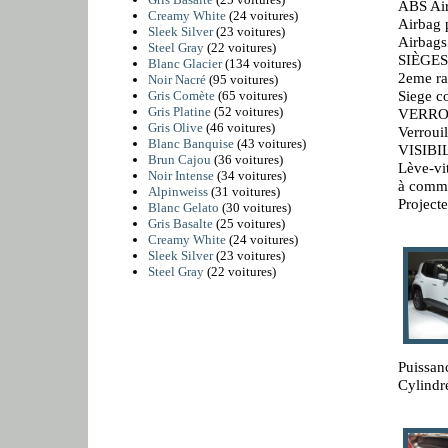
ABS Air
Creamy White
(24 voitures)
Airbag 
Sleek Silver
(23 voitures)
Airbags
Steel Gray
(22 voitures)
SIÈGES
Blanc Glacier
(134 voitures)
2eme ra
Noir Nacré
(95 voitures)
Siege c
Gris Comète
(65 voitures)
Gris Platine
(52 voitures)
VERRO
Gris Olive
(46 voitures)
Verrouil
Blanc Banquise
(43 voitures)
VISIBI
Brun Cajou
(36 voitures)
Lève-vi
Noir Intense
(34 voitures)
à comma
Alpinweiss
(31 voitures)
Projecte
Blanc Gelato
(30 voitures)
Gris Basalte
(25 voitures)
Creamy White
(24 voitures)
Sleek Silver
(23 voitures)
Steel Gray
(22 voitures)
Puissan
Cylindr