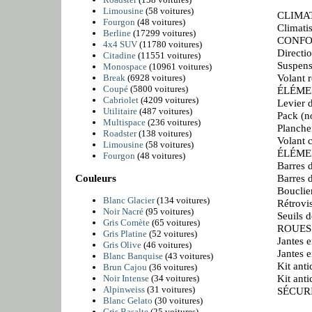
Limousine
(58 voitures)
CLIMA
Fourgon
(48 voitures)
Climati
Berline
(17299 voitures)
CONFO
4x4 SUV
(11780 voitures)
Directio
Citadine
(11551 voitures)
Suspens
Monospace
(10961 voitures)
Volant r
Break
(6928 voitures)
Coupé
(5800 voitures)
ÉLÉME
Cabriolet
(4209 voitures)
Levier d
Utilitaire
(487 voitures)
Pack (n
Multispace
(236 voitures)
Planche
Roadster
(138 voitures)
Volant c
Limousine
(58 voitures)
ÉLÉME
Fourgon
(48 voitures)
Barres d
Barres d
Couleurs
Bouclie
Blanc Glacier
(134 voitures)
Rétrovis
Noir Nacré
(95 voitures)
Seuils d
Gris Comète
(65 voitures)
ROUES
Gris Platine
(52 voitures)
Jantes e
Gris Olive
(46 voitures)
Jantes e
Blanc Banquise
(43 voitures)
Kit ant
Brun Cajou
(36 voitures)
Kit ant
Noir Intense
(34 voitures)
Alpinweiss
(31 voitures)
SÉCUR
Blanc Gelato
(30 voitures)
Gris Basalte
(25 voitures)