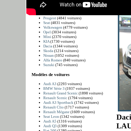
BMW
(6225 voitures)
Citroën
(5811 voitures)
Fiat
(4989 voitures)
Peugeot
(4841 voitures)
Seat
(4831 voitures)
Volkswagen
(4779 voitures)
Opel
(3034 voitures)
Mini
(2370 voitures)
KIA
(1730 voitures)
Dacia
(1344 voitures)
Skoda
(1214 voitures)
Nissan
(1052 voitures)
Alfa Romeo
(840 voitures)
Suzuki
(745 voitures)
Modèles de voitures
Audi A3
(2293 voitures)
BMW Série 3
(1937 voitures)
Renault Grand Scenic
(1898 voitures)
Renault Scenic
(1794 voitures)
Audi A3 Sportback
(1742 voitures)
Renault Clio
(1717 voitures)
Renault Mégane
(1609 voitures)
Daci
Seat Leon
(1342 voitures)
Audi A5
(1316 voitures)
LAU
Audi Q3
(1309 voitures)
Fiat 500
(1280 voitures)