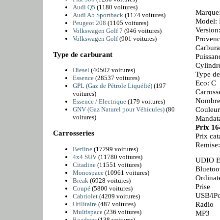
Audi Q5
(1180 voitures)
Marque:
Audi A5 Sportback
(1174 voitures)
Model: 
Peugeot 208
(1105 voitures)
Versio
Volkswagen Golf 7
(946 voitures)
Provenc
Volkswagen Golf
(901 voitures)
Carbura
Type de carburant
Puissan
Cylindr
Diesel
(40502 voitures)
Type de
Essence
(28537 voitures)
Eco: C
GPL (Gaz de Pétrole Liquéfié)
(197
Carross
voitures)
Nombre 
Essence / Electrique
(179 voitures)
Couleur
GNV (Gaz Naturel pour Véhicules)
(80
voitures)
Mandata
Prix 1
Carrosseries
Prix ca
Remise
Berline
(17299 voitures)
4x4 SUV
(11780 voitures)
UDIO 
Citadine
(11551 voitures)
Bluetoo
Monospace
(10961 voitures)
Ordinat
Break
(6928 voitures)
Prise
Coupé
(5800 voitures)
USB/iP
Cabriolet
(4209 voitures)
Radio
Utilitaire
(487 voitures)
Multispace
(236 voitures)
MP3
Roadster
(138 voitures)