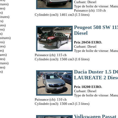
Curbant: Diesel
tures)
Type de boîte de vitesse: Manu
res)
Puissance (ch): 110 ch
s)
Cylindrée (cm3): 1461 cm3 (1.5 litres)
itures)
es)
res)
Peugeot 508 SW 1
es)
Diesel
s)
oitures)
es)
Prix 20456 EURO.
res)
Curbant: Diesel
es)
Type de boîte de vitesse: Manu
ures)
Puissance (ch): 115 ch
res)
Cylindrée (cm3): 1560 cm3 (1.6 litres)
tures)
res)
Dacia Duster 1.5 D
s)
LAUREATE 2 Dies
Prix 18200 EURO.
Curbant: Diesel
Type de boîte de vitesse: Manu
Puissance (ch): 110 ch
Cylindrée (cm3): 1500 cm3 (1.5 litres)
Volkswagen Passat 