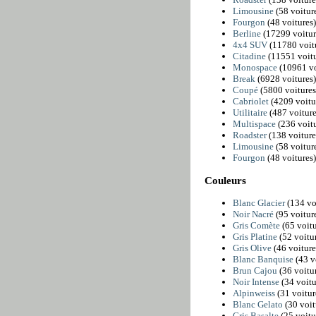
Limousine
(58 voitur
Fourgon
(48 voitures)
Berline
(17299 voitur
4x4 SUV
(11780 voit
Citadine
(11551 voitu
Monospace
(10961 vo
Break
(6928 voitures)
Coupé
(5800 voitures
Cabriolet
(4209 voitu
Utilitaire
(487 voiture
Multispace
(236 voitu
Roadster
(138 voiture
Limousine
(58 voitur
Fourgon
(48 voitures)
Couleurs
Blanc Glacier
(134 vo
Noir Nacré
(95 voitur
Gris Comète
(65 voitu
Gris Platine
(52 voitur
Gris Olive
(46 voiture
Blanc Banquise
(43 v
Brun Cajou
(36 voitur
Noir Intense
(34 voitu
Alpinweiss
(31 voitur
Blanc Gelato
(30 voit
Gris Basalte
(25 voitu