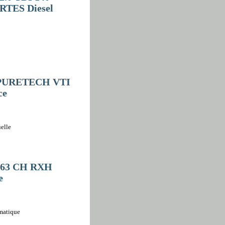
TES Diesel
E-PURETECH VTI
ce
elle
163 CH RXH
e
omatique