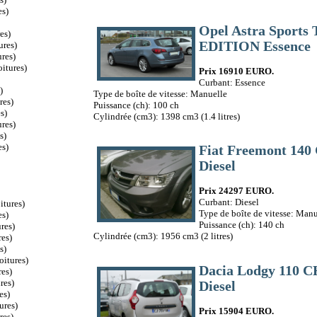
es)
Opel Astra Sports
es)
EDITION Essence
ures)
res)
itures)
Prix 16910 EURO.
Curbant: Essence
)
Type de boîte de vitesse: Manuelle
res)
Puissance (ch): 100 ch
s)
Cylindrée (cm3): 1398 cm3 (1.4 litres)
res)
s)
es)
Fiat Freemont 1
Diesel
Prix 24297 EURO.
Curbant: Diesel
itures)
Type de boîte de vitesse: Manu
es)
Puissance (ch): 140 ch
res)
Cylindrée (cm3): 1956 cm3 (2 litres)
es)
s)
oitures)
Dacia Lodgy 110
es)
res)
Diesel
es)
ures)
Prix 15904 EURO.
res)