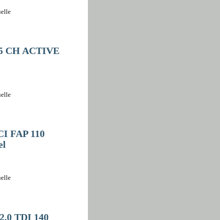
elle
15 CH ACTIVE
elle
CI FAP 110
el
elle
2.0 TDI 140