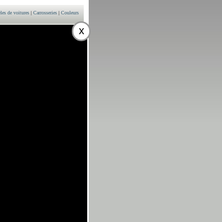
es de voitures
|
Carrosseries
|
Couleurs
x
el 1461 cm3
ULEURS
EACUTE;ATE
13912 EURO