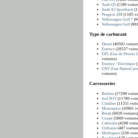
Audi Q5
(1180 voitur
Audi A5 Sportback
(1
Peugeot 208
(1105 vo
Volkswagen Golf 7
(9
Volkswagen Golf
(901
Type de carburant
Diesel
(40502 voiture
Essence
(28537 voitu
GPL (Gaz de Pétrole L
voitures)
Essence / Electrique
(
GNV (Gaz Naturel pou
voitures)
Carrosseries
Berline
(17299 voitur
4x4 SUV
(11780 voit
Citadine
(11551 voitu
Monospace
(10961 vo
Break
(6928 voitures)
Coupé
(5800 voitures
Cabriolet
(4209 voitu
Utilitaire
(487 voiture
Multispace
(236 voitu
Roadster
(138 voiture