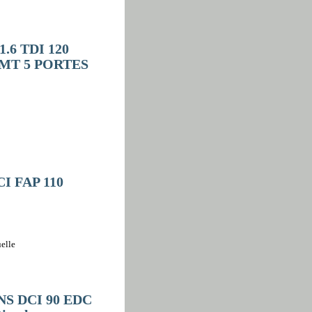
1.6 TDI 120
MT 5 PORTES
CI FAP 110
elle
ENS DCI 90 EDC