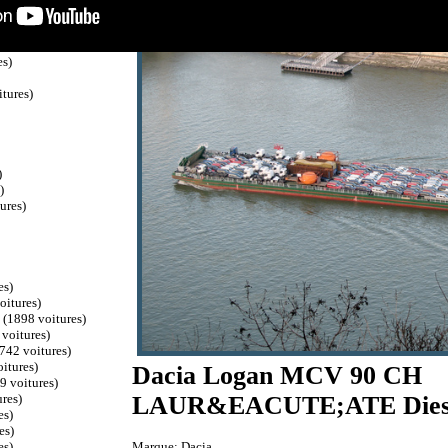
)
s)
es)
tures)
)
)
ures)
es)
oitures)
c
(1898 voitures)
voitures)
742 voitures)
itures)
Dacia Logan MCV 90 CH
9 voitures)
res)
LAUR&EACUTE;ATE Dies
es)
es)
Marque: Dacia.
es)