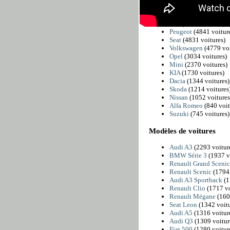
BMW
(6225 voitures
Citroën
(5811 voiture
Fiat
(4989 voitures)
Peugeot
(4841 voitur
Seat
(4831 voitures)
Volkswagen
(4779 voi
Opel
(3034 voitures)
Mini
(2370 voitures)
KIA
(1730 voitures)
Dacia
(1344 voitures)
Skoda
(1214 voitures
Nissan
(1052 voitures
Alfa Romeo
(840 voit
Suzuki
(745 voitures)
Modèles de voitures
Audi A3
(2293 voitur
BMW Série 3
(1937 v
Renault Grand Sceni
Renault Scenic
(1794 
Audi A3 Sportback
(1
Renault Clio
(1717 vo
Renault Mégane
(160
Seat Leon
(1342 voitu
Audi A5
(1316 voitur
Audi Q3
(1309 voitur
Fiat 500
(1280 voitur