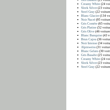
Creamy White
(24 voi
Sleek Silver
(23 voitu
Steel Gray
(22 voiture
Blanc Glacier
(134 vo
Noir Nacré
(95 voitur
Gris Comète
(65 voitu
Gris Platine
(52 voitur
Gris Olive
(46 voiture
Blanc Banquise
(43 v
Brun Cajou
(36 voitur
Noir Intense
(34 voitu
Alpinweiss
(31 voitur
Blanc Gelato
(30 voit
Gris Basalte
(25 voitu
Creamy White
(24 voi
Sleek Silver
(23 voitu
Steel Gray
(22 voiture