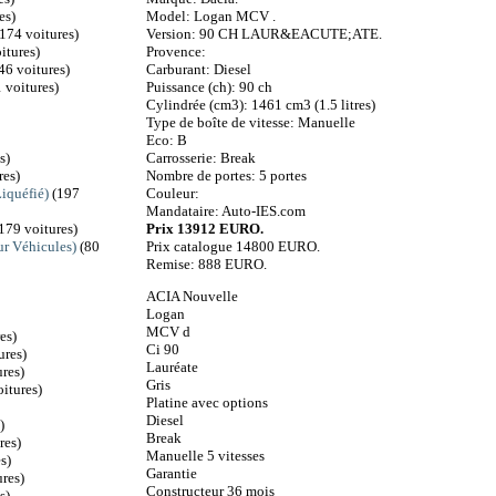
Model: Logan MCV .
es)
Version: 90 CH LAUR&EACUTE;ATE.
174 voitures)
Provence:
itures)
Carburant: Diesel
46 voitures)
Puissance (ch): 90 ch
 voitures)
Cylindrée (cm3): 1461 cm3 (1.5 litres)
Type de boîte de vitesse: Manuelle
Eco: B
Carrosserie: Break
s)
Nombre de portes: 5 portes
res)
Couleur:
iquéfié)
(197
Mandataire: Auto-IES.com
Prix 13912 EURO.
179 voitures)
Prix catalogue 14800 EURO.
r Véhicules)
(80
Remise: 888 EURO.
ACIA Nouvelle
Logan
MCV d
es)
Ci 90
ures)
Lauréate
res)
Gris
itures)
Platine avec options
Diesel
)
Break
res)
Manuelle 5 vitesses
s)
Garantie
res)
Constructeur 36 mois
s)