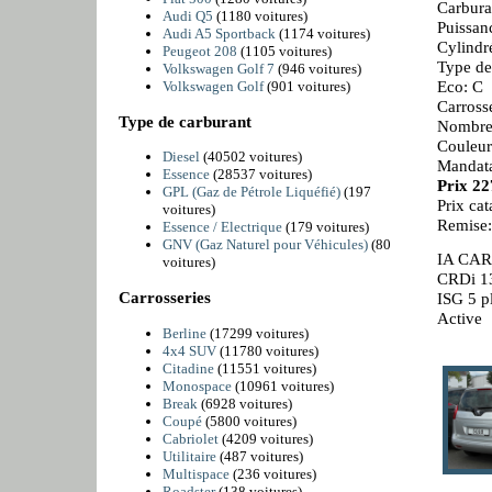
Carbura
Audi Q5
(1180 voitures)
Puissan
Audi A5 Sportback
(1174 voitures)
Cylindr
Peugeot 208
(1105 voitures)
Type de
Volkswagen Golf 7
(946 voitures)
Eco: C
Volkswagen Golf
(901 voitures)
Carross
Type de carburant
Nombre 
Couleur
Diesel
(40502 voitures)
Mandata
Essence
(28537 voitures)
Prix 2
GPL (Gaz de Pétrole Liquéfié)
(197
Prix ca
voitures)
Remise
Essence / Electrique
(179 voitures)
GNV (Gaz Naturel pour Véhicules)
(80
IA CAR
voitures)
CRDi 1
Carrosseries
ISG 5 p
Active
Berline
(17299 voitures)
4x4 SUV
(11780 voitures)
Citadine
(11551 voitures)
Monospace
(10961 voitures)
Break
(6928 voitures)
Coupé
(5800 voitures)
Cabriolet
(4209 voitures)
Utilitaire
(487 voitures)
Multispace
(236 voitures)
Roadster
(138 voitures)