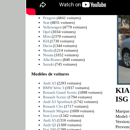
BMW
(6225 voitures)
Citroën
(5811 voitures)
Fiat
(4989 voitures)
Peugeot
(4841 voitures)
Seat
(4831 voitures)
Volkswagen
(4779 voitures)
Opel
(3034 voitures)
Mini
(2370 voitures)
KIA
(1730 voitures)
Dacia
(1344 voitures)
Skoda
(1214 voitures)
Nissan
(1052 voitures)
Alfa Romeo
(840 voitures)
Suzuki
(745 voitures)
Modèles de voitures
Audi A3
(2293 voitures)
BMW Série 3
(1937 voitures)
KIA
Renault Grand Scenic
(1898 voitures)
Renault Scenic
(1794 voitures)
ISG
Audi A3 Sportback
(1742 voitures)
Renault Clio
(1717 voitures)
Marque
Renault Mégane
(1609 voitures)
Seat Leon
(1342 voitures)
Model: 
Audi A5
(1316 voitures)
Versio
Audi Q3
(1309 voitures)
Provenc
Fiat 500
(1280 voitures)