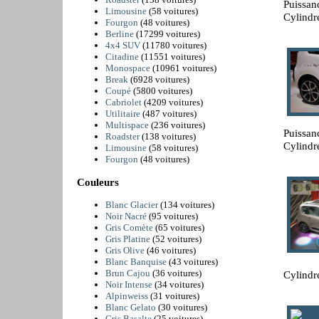
Puissan
Limousine
(58 voitures)
Cylindr
Fourgon
(48 voitures)
Berline
(17299 voitures)
4x4 SUV
(11780 voitures)
Citadine
(11551 voitures)
Monospace
(10961 voitures)
Break
(6928 voitures)
Coupé
(5800 voitures)
Cabriolet
(4209 voitures)
Utilitaire
(487 voitures)
Multispace
(236 voitures)
Puissan
Roadster
(138 voitures)
Cylindr
Limousine
(58 voitures)
Fourgon
(48 voitures)
Couleurs
Blanc Glacier
(134 voitures)
Noir Nacré
(95 voitures)
Gris Comète
(65 voitures)
Gris Platine
(52 voitures)
Gris Olive
(46 voitures)
Blanc Banquise
(43 voitures)
Brun Cajou
(36 voitures)
Cylindr
Noir Intense
(34 voitures)
Alpinweiss
(31 voitures)
Blanc Gelato
(30 voitures)
Gris Basalte
(25 voitures)