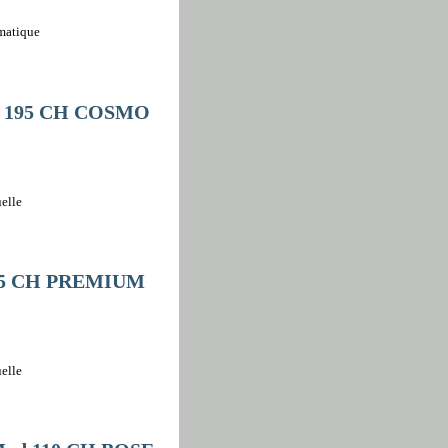
omatique
er 195 CH COSMO
elle
35 CH PREMIUM
elle