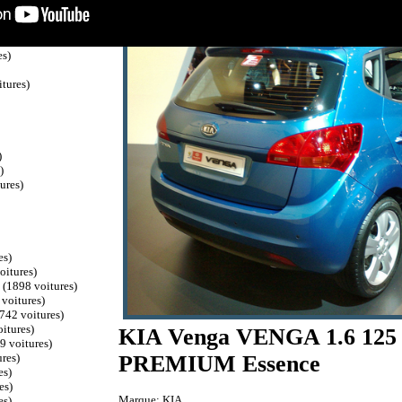
)
s)
es)
tures)
)
)
ures)
es)
oitures)
c
(1898 voitures)
voitures)
742 voitures)
itures)
KIA Venga VENGA 1.6 125
9 voitures)
PREMIUM Essence
res)
es)
es)
Marque: KIA.
es)