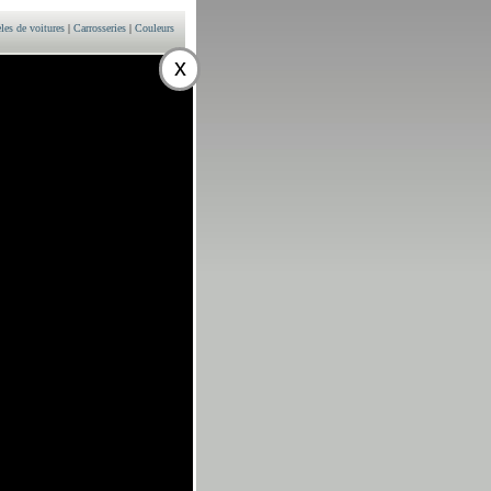
es de voitures
|
Carrosseries
|
Couleurs
x
ce 1591 cm3
ULEURS
G PREMIUM
x 16680 EURO