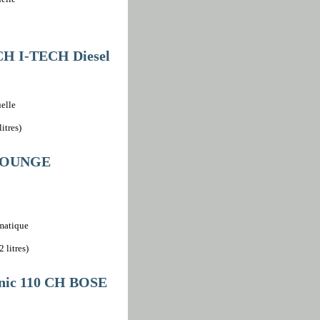
 CH I-TECH Diesel
elle
itres)
 LOUNGE
omatique
 litres)
enic 110 CH BOSE