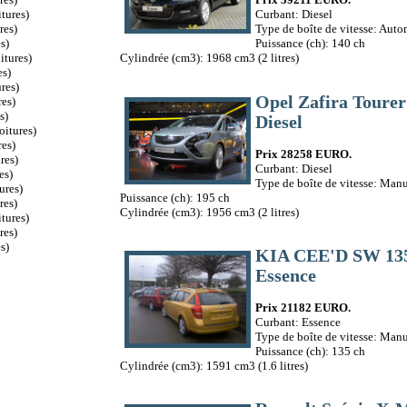
tures)
Curbant: Diesel
res)
Type de boîte de vitesse: Aut
s)
Puissance (ch): 140 ch
itures)
Cylindrée (cm3): 1968 cm3 (2 litres)
es)
res)
Opel Zafira Tour
es)
s)
Diesel
oitures)
es)
Prix 28258 EURO.
res)
Curbant: Diesel
es)
Type de boîte de vitesse: Manu
ures)
Puissance (ch): 195 ch
res)
Cylindrée (cm3): 1956 cm3 (2 litres)
tures)
res)
s)
KIA CEE'D SW 1
Essence
Prix 21182 EURO.
Curbant: Essence
Type de boîte de vitesse: Manu
Puissance (ch): 135 ch
Cylindrée (cm3): 1591 cm3 (1.6 litres)