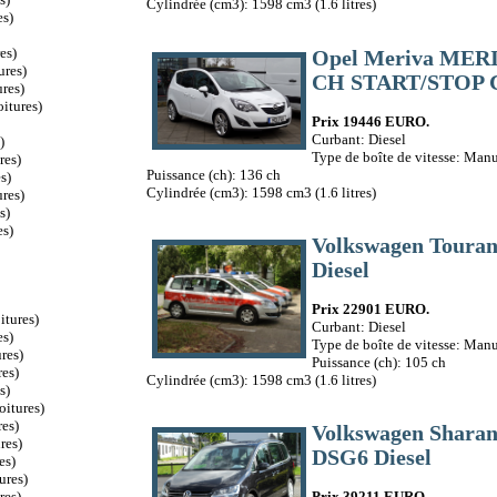
Cylindrée (cm3): 1598 cm3 (1.6 litres)
es)
es)
Opel Meriva MERIV
ures)
CH START/STOP 
res)
itures)
Prix 19446 EURO.
Curbant: Diesel
)
Type de boîte de vitesse: Manu
res)
Puissance (ch): 136 ch
s)
Cylindrée (cm3): 1598 cm3 (1.6 litres)
res)
s)
es)
Volkswagen Toura
Diesel
Prix 22901 EURO.
itures)
Curbant: Diesel
es)
Type de boîte de vitesse: Manu
res)
Puissance (ch): 105 ch
es)
Cylindrée (cm3): 1598 cm3 (1.6 litres)
s)
oitures)
es)
Volkswagen Shara
res)
DSG6 Diesel
es)
ures)
res)
Prix 39211 EURO.