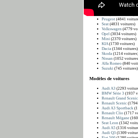
BMW
(6225 voitures
Citroën
(5811 voiture
Fiat
(4989 voitures)
Peugeot
(4841 voitur
Seat
(4831 voitures)
Volkswagen
(4779 voi
Opel
(3034 voitures)
Mini
(2370 voitures)
KIA
(1730 voitures)
Dacia
(1344 voitures)
Skoda
(1214 voitures
Nissan
(1052 voitures
Alfa Romeo
(840 voit
Suzuki
(745 voitures)
Modèles de voitures
Audi A3
(2293 voitur
BMW Série 3
(1937 v
Renault Grand Sceni
Renault Scenic
(1794 
Audi A3 Sportback
(1
Renault Clio
(1717 vo
Renault Mégane
(160
Seat Leon
(1342 voitu
Audi A5
(1316 voitur
Audi Q3
(1309 voitur
Fiat 500
(1280 voitur