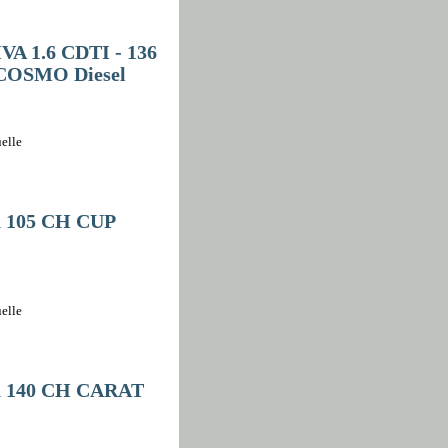
A 1.6 CDTI - 136
COSMO Diesel
elle
n 105 CH CUP
elle
n 140 CH CARAT