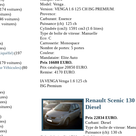
Model: Venga .
es)
Version: VENGA 1.6 125 CH ISG PREMIUM.
174 voitures)
Provence:
itures)
Carburant: Essence
46 voitures)
Puissance (ch): 125 ch
 voitures)
Cylindrée (cm3): 1591 cm3 (1.6 litres)
Type de boîte de vitesse: Manuelle
Eco: C
Carrosserie: Monospace
s)
Nombre de portes: 5 portes
res)
Couleur:
iquéfié)
(197
Mandataire: Elite Auto
Prix 16680 EURO.
179 voitures)
Prix catalogue 20850 EURO.
r Véhicules)
(80
Remise: 4170 EURO.
IA VENGA Venga 1.6 125 ch
ISG Premium
es)
ures)
Renault Scenic 13
res)
Diesel
itures)
)
Prix 22834 EURO.
res)
Curbant: Diesel
s)
Type de boîte de vitesse: Manu
res)
Puissance (ch): 130 ch
s)