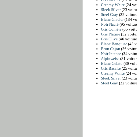
Creamy White
(24 voi
Sleek Silver
(23 voitu
Steel Gray
(22 voiture
Blanc Glacier
(134 vo
Noir Nacré
(95 voitur
Gris Comète
(65 voitu
Gris Platine
(52 voitur
Gris Olive
(46 voiture
Blanc Banquise
(43 v
Brun Cajou
(36 voitur
Noir Intense
(34 voitu
Alpinweiss
(31 voitur
Blanc Gelato
(30 voit
Gris Basalte
(25 voitu
Creamy White
(24 voi
Sleek Silver
(23 voitu
Steel Gray
(22 voiture