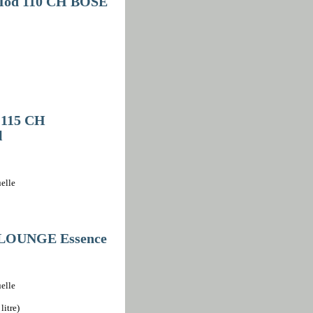
-Mod 110 CH BOSE
 115 CH
l
elle
H LOUNGE Essence
elle
litre)