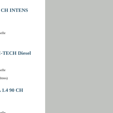
0 CH INTENS
elle
 I-TECH Diesel
elle
itres)
1.4 90 CH
elle