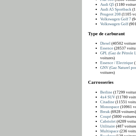
Audi Q5
(1180 voitur
Audi A5 Sportback
(1
Peugeot 208
(1105 vo
Volkswagen Golf 7
(9
Volkswagen Golf
(901
Type de carburant
Diesel
(40502 voiture
Essence
(28537 voitu
GPL (Gaz de Pétrole L
voitures)
Essence / Electrique
(
GNV (Gaz Naturel pou
voitures)
Carrosseries
Berline
(17299 voitur
4x4 SUV
(11780 voit
Citadine
(11551 voitu
Monospace
(10961 vo
Break
(6928 voitures)
Coupé
(5800 voitures
Cabriolet
(4209 voitu
Utilitaire
(487 voiture
Multispace
(236 voitu
Roadster
(138 voiture