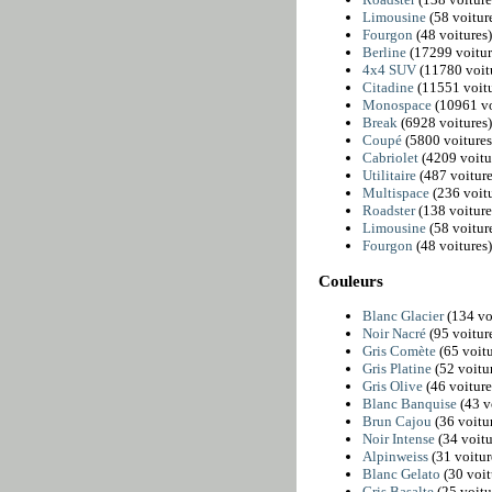
Limousine
(58 voitur
Fourgon
(48 voitures)
Berline
(17299 voitur
4x4 SUV
(11780 voit
Citadine
(11551 voitu
Monospace
(10961 vo
Break
(6928 voitures)
Coupé
(5800 voitures
Cabriolet
(4209 voitu
Utilitaire
(487 voiture
Multispace
(236 voitu
Roadster
(138 voiture
Limousine
(58 voitur
Fourgon
(48 voitures)
Couleurs
Blanc Glacier
(134 vo
Noir Nacré
(95 voitur
Gris Comète
(65 voitu
Gris Platine
(52 voitur
Gris Olive
(46 voiture
Blanc Banquise
(43 v
Brun Cajou
(36 voitur
Noir Intense
(34 voitu
Alpinweiss
(31 voitur
Blanc Gelato
(30 voit
Gris Basalte
(25 voitu