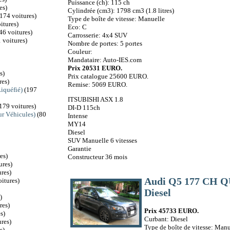
Puissance (ch): 115 ch
es)
Cylindrée (cm3): 1798 cm3 (1.8 litres)
174 voitures)
Type de boîte de vitesse: Manuelle
itures)
Eco: C
46 voitures)
Carrosserie: 4x4 SUV
 voitures)
Nombre de portes: 5 portes
Couleur:
Mandataire: Auto-IES.com
Prix 20531 EURO.
s)
Prix catalogue 25600 EURO.
res)
Remise: 5069 EURO.
iquéfié)
(197
ITSUBISHI ASX 1.8
179 voitures)
DI-D 115ch
r Véhicules)
(80
Intense
MY14
Diesel
SUV Manuelle 6 vitesses
Garantie
es)
Constructeur 36 mois
ures)
res)
Audi Q5 177 CH 
itures)
Diesel
)
res)
Prix 45733 EURO.
s)
Curbant: Diesel
res)
Type de boîte de vitesse: Manu
s)