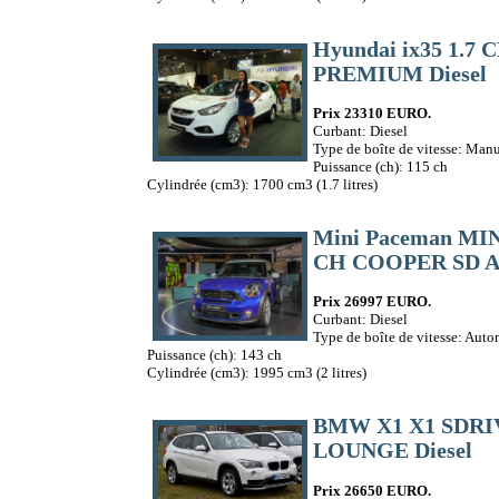
Hyundai ix35 1.7 
PREMIUM Diesel
Prix 23310 EURO.
Curbant: Diesel
Type de boîte de vitesse: Manu
Puissance (ch): 115 ch
Cylindrée (cm3): 1700 cm3 (1.7 litres)
Mini Paceman MI
CH COOPER SD A 
Prix 26997 EURO.
Curbant: Diesel
Type de boîte de vitesse: Aut
Puissance (ch): 143 ch
Cylindrée (cm3): 1995 cm3 (2 litres)
BMW X1 X1 SDRIV
LOUNGE Diesel
Prix 26650 EURO.