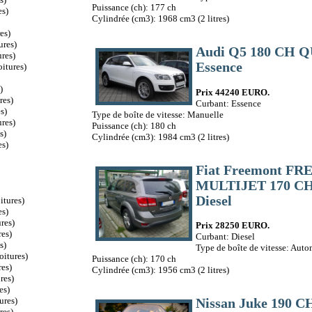
Puissance (ch): 177 ch
es)
Cylindrée (cm3): 1968 cm3 (2 litres)
es)
ures)
Audi Q5 180 CH 
res)
Essence
itures)
)
Prix 44240 EURO.
res)
Curbant: Essence
s)
Type de boîte de vitesse: Manuelle
res)
Puissance (ch): 180 ch
s)
Cylindrée (cm3): 1984 cm3 (2 litres)
es)
Fiat Freemont FR
MULTIJET 170 C
Diesel
itures)
es)
res)
Prix 28250 EURO.
es)
Curbant: Diesel
s)
Type de boîte de vitesse: Aut
oitures)
Puissance (ch): 170 ch
es)
Cylindrée (cm3): 1956 cm3 (2 litres)
res)
es)
ures)
Nissan Juke 190 
res)