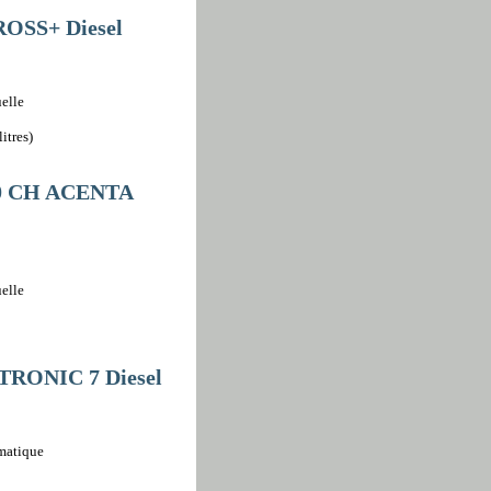
ROSS+ Diesel
elle
itres)
30 CH ACENTA
elle
TRONIC 7 Diesel
omatique