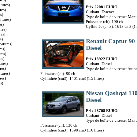
tures)
Prix 22081 EURO.
res)
Curbant: Essence
s)
Type de boîte de vitesse: Manu
itures)
Puissance (ch): 190 ch
es)
Cylindrée (cm3): 1618 cm3 (1.6
res)
es)
s)
Renault Captur 9
oitures)
Diesel
es)
res)
es)
Prix 18922 EURO.
ures)
Curbant: Diesel
res)
Type de boîte de vitesse: Aut
tures)
Puissance (ch): 90 ch
res)
Cylindrée (cm3): 1461 cm3 (1.5 litres)
s)
Nissan Qashqai 1
Diesel
Prix 28768 EURO.
Curbant: Diesel
Type de boîte de vitesse: Manu
Puissance (ch): 130 ch
Cylindrée (cm3): 1598 cm3 (1.6 litres)