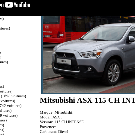
mandataire auto Citroen Nouvelle C3
)
s)
es)
tures)
)
)
ures)
es)
oitures)
c
(1898 voitures)
Mitsubishi ASX 115 CH IN
voitures)
742 voitures)
itures)
Marque: Mitsubishi.
9 voitures)
Model: ASX .
res)
Version: 115 CH INTENSE.
es)
Provence:
es)
Carburant: Diesel
es)