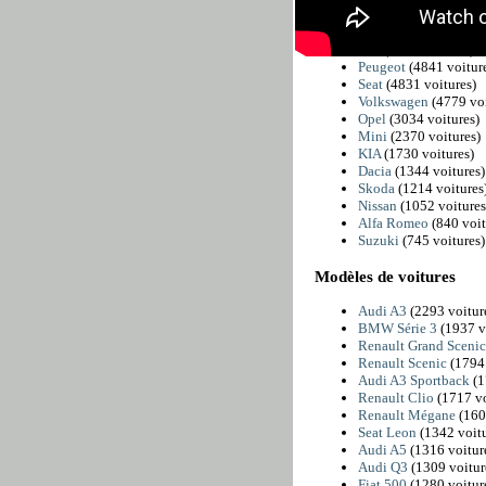
BMW
(6225 voitures
Citroën
(5811 voiture
Fiat
(4989 voitures)
Peugeot
(4841 voitur
Seat
(4831 voitures)
Volkswagen
(4779 voi
Opel
(3034 voitures)
Mini
(2370 voitures)
KIA
(1730 voitures)
Dacia
(1344 voitures)
Skoda
(1214 voitures
Nissan
(1052 voitures
Alfa Romeo
(840 voit
Suzuki
(745 voitures)
Modèles de voitures
Audi A3
(2293 voitur
BMW Série 3
(1937 v
Renault Grand Sceni
Renault Scenic
(1794 
Audi A3 Sportback
(1
Renault Clio
(1717 vo
Renault Mégane
(160
Seat Leon
(1342 voitu
Audi A5
(1316 voitur
Audi Q3
(1309 voitur
Fiat 500
(1280 voitur