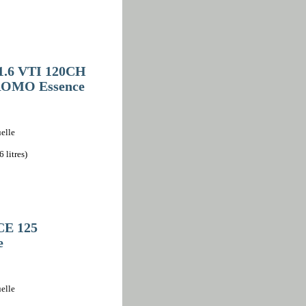
 1.6 VTI 120CH
OMO Essence
elle
 litres)
CE 125
e
elle