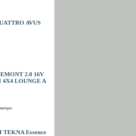
QUATTRO AVUS
EEMONT 2.0 16V
H 4X4 LOUNGE A
omatique
CH TEKNA Essence