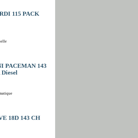
CRDI 115 PACK
elle
NI PACEMAN 143
Diesel
omatique
E 18D 143 CH