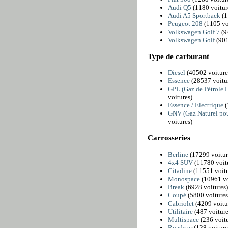
Audi Q5
(1180 voitur
Audi A5 Sportback
(1
Peugeot 208
(1105 vo
Volkswagen Golf 7
(9
Volkswagen Golf
(901
Type de carburant
Diesel
(40502 voiture
Essence
(28537 voitu
GPL (Gaz de Pétrole L
voitures)
Essence / Electrique
(
GNV (Gaz Naturel pou
voitures)
Carrosseries
Berline
(17299 voitur
4x4 SUV
(11780 voit
Citadine
(11551 voitu
Monospace
(10961 vo
Break
(6928 voitures)
Coupé
(5800 voitures
Cabriolet
(4209 voitu
Utilitaire
(487 voiture
Multispace
(236 voitu
Roadster
(138 voiture