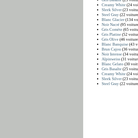
Creamy White
(24 voi
Sleek Silver
(23 voitu
Steel Gray
(22 voiture
Blanc Glacier
(134 vo
Noir Nacré
(95 voitur
Gris Comète
(65 voitu
Gris Platine
(52 voitur
Gris Olive
(46 voiture
Blanc Banquise
(43 v
Brun Cajou
(36 voitur
Noir Intense
(34 voitu
Alpinweiss
(31 voitur
Blanc Gelato
(30 voit
Gris Basalte
(25 voitu
Creamy White
(24 voi
Sleek Silver
(23 voitu
Steel Gray
(22 voiture