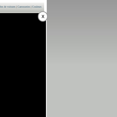
es de voitures
|
Carrosseries
|
Couleurs
x
litres) - prix
ULEURS
esel 1798 cm3