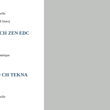
elle
 litres)
0 CH ZEN EDC
omatique
30 CH TEKNA
elle