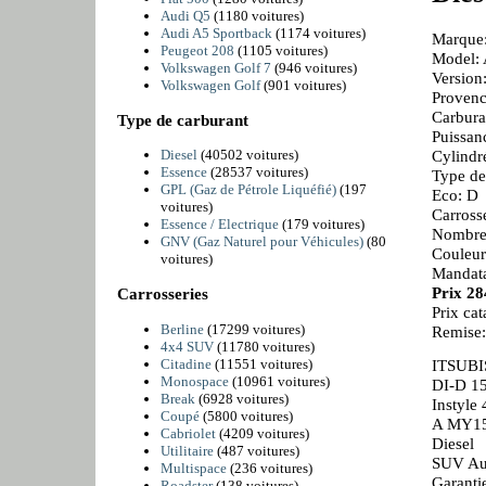
Audi Q5
(1180 voitures)
Audi A5 Sportback
(1174 voitures)
Marque:
Peugeot 208
(1105 voitures)
Model: 
Volkswagen Golf 7
(946 voitures)
Versio
Volkswagen Golf
(901 voitures)
Provenc
Carbura
Type de carburant
Puissan
Cylindr
Diesel
(40502 voitures)
Essence
(28537 voitures)
Type de
GPL (Gaz de Pétrole Liquéfié)
(197
Eco: D
voitures)
Carross
Essence / Electrique
(179 voitures)
Nombre 
GNV (Gaz Naturel pour Véhicules)
(80
Couleur
voitures)
Mandata
Prix 2
Carrosseries
Prix ca
Berline
(17299 voitures)
Remise
4x4 SUV
(11780 voitures)
Citadine
(11551 voitures)
ITSUBI
Monospace
(10961 voitures)
DI-D 1
Break
(6928 voitures)
Instyle
Coupé
(5800 voitures)
A MY1
Cabriolet
(4209 voitures)
Diesel
Utilitaire
(487 voitures)
SUV Aut
Multispace
(236 voitures)
Garanti
Roadster
(138 voitures)