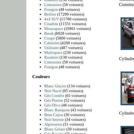
Constru
Limousine
(58 voitures)
Fourgon
(48 voitures)
Berline
(17299 voitures)
4x4 SUV
(11780 voitures)
Citadine
(11551 voitures)
Monospace
(10961 voitures)
Break
(6928 voitures)
Coupé
(5800 voitures)
Cabriolet
(4209 voitures)
Utilitaire
(487 voitures)
Multispace
(236 voitures)
Roadster
(138 voitures)
Cylindr
Limousine
(58 voitures)
Fourgon
(48 voitures)
Couleurs
Blanc Glacier
(134 voitures)
Noir Nacré
(95 voitures)
Gris Comète
(65 voitures)
Gris Platine
(52 voitures)
Gris Olive
(46 voitures)
Blanc Banquise
(43 voitures)
Cylindr
Brun Cajou
(36 voitures)
Noir Intense
(34 voitures)
Alpinweiss
(31 voitures)
Blanc Gelato
(30 voitures)
Gris Basalte
(25 voitures)