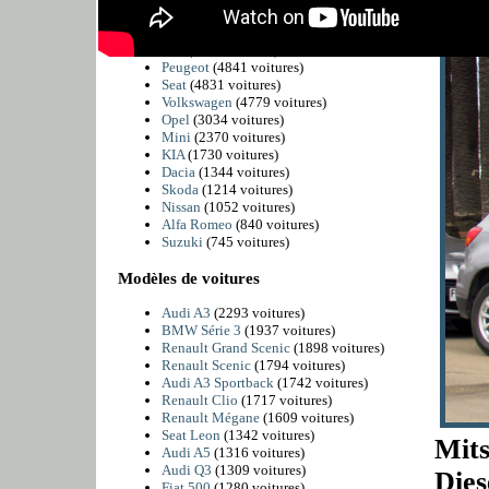
Kia Nir
BMW
(6225 voitures)
Citroën
(5811 voitures)
Fiat
(4989 voitures)
Peugeot
(4841 voitures)
Seat
(4831 voitures)
Volkswagen
(4779 voitures)
Opel
(3034 voitures)
Mini
(2370 voitures)
KIA
(1730 voitures)
Dacia
(1344 voitures)
Skoda
(1214 voitures)
Nissan
(1052 voitures)
Alfa Romeo
(840 voitures)
Suzuki
(745 voitures)
Modèles de voitures
Audi A3
(2293 voitures)
BMW Série 3
(1937 voitures)
Renault Grand Scenic
(1898 voitures)
Renault Scenic
(1794 voitures)
Audi A3 Sportback
(1742 voitures)
Renault Clio
(1717 voitures)
Renault Mégane
(1609 voitures)
Seat Leon
(1342 voitures)
Mit
Audi A5
(1316 voitures)
Audi Q3
(1309 voitures)
Dies
Fiat 500
(1280 voitures)