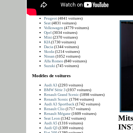
BMW
(6225 voitures)
Citroën
(5811 voitures)
dacia sa
Fiat
(4989 voitures)
Peugeot
(4841 voitures)
Seat
(4831 voitures)
Volkswagen
(4779 voitures)
Opel
(3034 voitures)
Mini
(2370 voitures)
KIA
(1730 voitures)
Dacia
(1344 voitures)
Skoda
(1214 voitures)
Nissan
(1052 voitures)
Alfa Romeo
(840 voitures)
Suzuki
(745 voitures)
Modèles de voitures
Audi A3
(2293 voitures)
BMW Série 3
(1937 voitures)
Renault Grand Scenic
(1898 voitures)
Renault Scenic
(1794 voitures)
Audi A3 Sportback
(1742 voitures)
Renault Clio
(1717 voitures)
Renault Mégane
(1609 voitures)
Mit
Seat Leon
(1342 voitures)
Audi A5
(1316 voitures)
INS
Audi Q3
(1309 voitures)
Fiat 500
(1280 voitures)