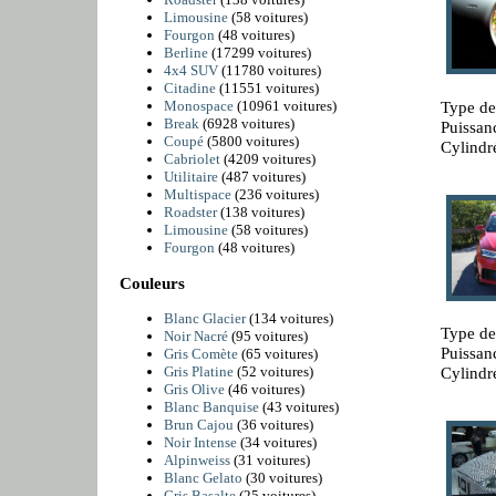
Limousine
(58 voitures)
Fourgon
(48 voitures)
Berline
(17299 voitures)
4x4 SUV
(11780 voitures)
Citadine
(11551 voitures)
Type de
Monospace
(10961 voitures)
Break
(6928 voitures)
Puissan
Coupé
(5800 voitures)
Cylindr
Cabriolet
(4209 voitures)
Utilitaire
(487 voitures)
Multispace
(236 voitures)
Roadster
(138 voitures)
Limousine
(58 voitures)
Fourgon
(48 voitures)
Couleurs
Blanc Glacier
(134 voitures)
Type de
Noir Nacré
(95 voitures)
Puissan
Gris Comète
(65 voitures)
Cylindr
Gris Platine
(52 voitures)
Gris Olive
(46 voitures)
Blanc Banquise
(43 voitures)
Brun Cajou
(36 voitures)
Noir Intense
(34 voitures)
Alpinweiss
(31 voitures)
Blanc Gelato
(30 voitures)
Gris Basalte
(25 voitures)