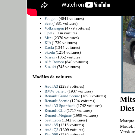
BMW
(6225 voitures)
Citroën
(5811 voitures)
Fiat
(4989 voitures)
Peugeot
(4841 voitures)
Seat
(4831 voitures)
Volkswagen
(4779 voitures)
Opel
(3034 voitures)
Mini
(2370 voitures)
KIA
(1730 voitures)
Dacia
(1344 voitures)
Skoda
(1214 voitures)
Nissan
(1052 voitures)
Alfa Romeo
(840 voitures)
Suzuki
(745 voitures)
Modèles de voitures
Audi A3
(2293 voitures)
BMW Série 3
(1937 voitures)
Renault Grand Scenic
(1898 voitures)
Mit
Renault Scenic
(1794 voitures)
Audi A3 Sportback
(1742 voitures)
Dies
Renault Clio
(1717 voitures)
Renault Mégane
(1609 voitures)
Seat Leon
(1342 voitures)
Marque:
Audi A5
(1316 voitures)
Model: 
Audi Q3
(1309 voitures)
Versio
Fiat 500
(1280 voitures)