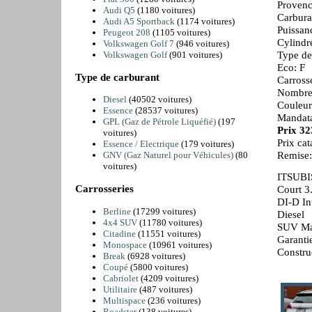
Provenc
Audi Q5
(1180 voitures)
Carbura
Audi A5 Sportback
(1174 voitures)
Puissan
Peugeot 208
(1105 voitures)
Cylindr
Volkswagen Golf 7
(946 voitures)
Type de
Volkswagen Golf
(901 voitures)
Eco: F
Type de carburant
Carross
Nombre 
Diesel
(40502 voitures)
Couleur
Essence
(28537 voitures)
Mandata
GPL (Gaz de Pétrole Liquéfié)
(197
Prix 3
voitures)
Prix ca
Essence / Electrique
(179 voitures)
Remise
GNV (Gaz Naturel pour Véhicules)
(80
voitures)
ITSUBIS
Carrosseries
Court 3
DI-D In
Berline
(17299 voitures)
Diesel
4x4 SUV
(11780 voitures)
SUV Man
Citadine
(11551 voitures)
Garanti
Monospace
(10961 voitures)
Constru
Break
(6928 voitures)
Coupé
(5800 voitures)
Cabriolet
(4209 voitures)
Utilitaire
(487 voitures)
Multispace
(236 voitures)
Roadster
(138 voitures)