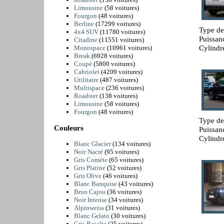
Limousine
(58 voitures)
Fourgon
(48 voitures)
Berline
(17299 voitures)
Type de
4x4 SUV
(11780 voitures)
Puissan
Citadine
(11551 voitures)
Cylindr
Monospace
(10961 voitures)
Break
(6928 voitures)
Coupé
(5800 voitures)
Cabriolet
(4209 voitures)
Utilitaire
(487 voitures)
Multispace
(236 voitures)
Roadster
(138 voitures)
Limousine
(58 voitures)
Fourgon
(48 voitures)
Type de
Couleurs
Puissan
Cylindré
Blanc Glacier
(134 voitures)
Noir Nacré
(95 voitures)
Gris Comète
(65 voitures)
Gris Platine
(52 voitures)
Gris Olive
(46 voitures)
Blanc Banquise
(43 voitures)
Brun Cajou
(36 voitures)
Noir Intense
(34 voitures)
Alpinweiss
(31 voitures)
Blanc Gelato
(30 voitures)
Gris Basalte
(25 voitures)