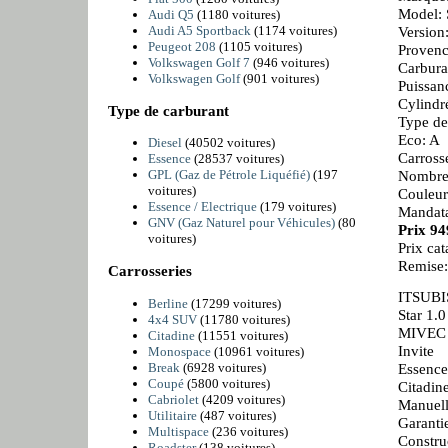
Model: 
Audi Q5
(1180 voitures)
Audi A5 Sportback
(1174 voitures)
Version
Peugeot 208
(1105 voitures)
Provenc
Volkswagen Golf 7
(946 voitures)
Carbura
Volkswagen Golf
(901 voitures)
Puissan
Cylindr
Type de carburant
Type de
Eco: A
Diesel
(40502 voitures)
Carrosse
Essence
(28537 voitures)
Nombre 
GPL (Gaz de Pétrole Liquéfié)
(197
voitures)
Couleur
Essence / Electrique
(179 voitures)
Mandata
GNV (Gaz Naturel pour Véhicules)
(80
Prix 9
voitures)
Prix ca
Remise
Carrosseries
ITSUBI
Berline
(17299 voitures)
Star 1.0
4x4 SUV
(11780 voitures)
MIVEC 
Citadine
(11551 voitures)
Invite
Monospace
(10961 voitures)
Break
(6928 voitures)
Essence
Coupé
(5800 voitures)
Citadin
Cabriolet
(4209 voitures)
Manuell
Utilitaire
(487 voitures)
Garanti
Multispace
(236 voitures)
Constru
Roadster
(138 voitures)