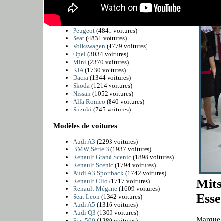
mandata
BMW
(6225 voitures)
Citroën
(5811 voitures)
Fiat
(4989 voitures)
Peugeot
(4841 voitures)
Seat
(4831 voitures)
Volkswagen
(4779 voitures)
Opel
(3034 voitures)
Mini
(2370 voitures)
KIA
(1730 voitures)
Dacia
(1344 voitures)
Skoda
(1214 voitures)
Nissan
(1052 voitures)
Alfa Romeo
(840 voitures)
Suzuki
(745 voitures)
Modèles de voitures
Audi A3
(2293 voitures)
BMW Série 3
(1937 voitures)
Renault Grand Scenic
(1898 voitures)
Renault Scenic
(1794 voitures)
Audi A3 Sportback
(1742 voitures)
Mits
Renault Clio
(1717 voitures)
Renault Mégane
(1609 voitures)
Esse
Seat Leon
(1342 voitures)
Audi A5
(1316 voitures)
Audi Q3
(1309 voitures)
Marque:
Fiat 500
(1280 voitures)