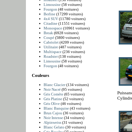
Limousine
(58 voitures)
Fourgon
(48 voitures)
Berline
(17299 voitures)
4x4 SUV
(11780 voitures)
Citadine
(11551 voitures)
Monospace
(10961 voitures)
Break
(6928 voitures)
Coupé
(5800 voitures)
Cabriolet
(4209 voitures)
Utilitaire
(487 voitures)
Multispace
(236 voitures)
Roadster
(138 voitures)
Limousine
(58 voitures)
Fourgon
(48 voitures)
Couleurs
Blanc Glacier
(134 voitures)
Noir Nacré
(95 voitures)
Puissan
Gris Comète
(65 voitures)
Cylindr
Gris Platine
(52 voitures)
Gris Olive
(46 voitures)
Blanc Banquise
(43 voitures)
Brun Cajou
(36 voitures)
Noir Intense
(34 voitures)
Alpinweiss
(31 voitures)
Blanc Gelato
(30 voitures)
Gris Basalte
(25 voitures)