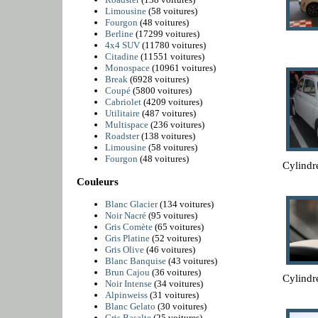
Limousine
(58 voitures)
Fourgon
(48 voitures)
Berline
(17299 voitures)
4x4 SUV
(11780 voitures)
Citadine
(11551 voitures)
Monospace
(10961 voitures)
Break
(6928 voitures)
Coupé
(5800 voitures)
Cabriolet
(4209 voitures)
Utilitaire
(487 voitures)
Multispace
(236 voitures)
Roadster
(138 voitures)
Limousine
(58 voitures)
Fourgon
(48 voitures)
Cylindr
Couleurs
Blanc Glacier
(134 voitures)
Noir Nacré
(95 voitures)
Gris Comète
(65 voitures)
Gris Platine
(52 voitures)
Gris Olive
(46 voitures)
Blanc Banquise
(43 voitures)
Brun Cajou
(36 voitures)
Cylindr
Noir Intense
(34 voitures)
Alpinweiss
(31 voitures)
Blanc Gelato
(30 voitures)
Gris Basalte
(25 voitures)