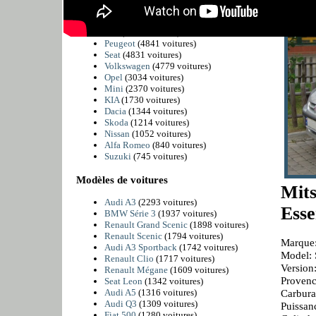
BMW
(6225 voitures)
Citroën
(5811 voitures)
Fiat
(4989 voitures)
Peugeot
(4841 voitures)
Seat
(4831 voitures)
Volkswagen
(4779 voitures)
Opel
(3034 voitures)
Mini
(2370 voitures)
KIA
(1730 voitures)
Dacia
(1344 voitures)
Skoda
(1214 voitures)
Nissan
(1052 voitures)
Alfa Romeo
(840 voitures)
Suzuki
(745 voitures)
Modèles de voitures
Mit
Audi A3
(2293 voitures)
Esse
BMW Série 3
(1937 voitures)
Renault Grand Scenic
(1898 voitures)
Renault Scenic
(1794 voitures)
Marque:
Audi A3 Sportback
(1742 voitures)
Model: 
Renault Clio
(1717 voitures)
Versio
Renault Mégane
(1609 voitures)
Provenc
Seat Leon
(1342 voitures)
Audi A5
(1316 voitures)
Carbura
Audi Q3
(1309 voitures)
Puissan
Fiat 500
(1280 voitures)