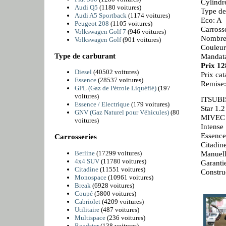
Cylindr
Audi Q5
(1180 voitures)
Type de
Audi A5 Sportback
(1174 voitures)
Eco: A
Peugeot 208
(1105 voitures)
Carrosse
Volkswagen Golf 7
(946 voitures)
Nombre 
Volkswagen Golf
(901 voitures)
Couleur
Type de carburant
Mandata
Prix 1
Diesel
(40502 voitures)
Prix ca
Essence
(28537 voitures)
Remise
GPL (Gaz de Pétrole Liquéfié)
(197
voitures)
ITSUBI
Essence / Electrique
(179 voitures)
Star 1.2
GNV (Gaz Naturel pour Véhicules)
(80
MIVEC 
voitures)
Intense
Essence
Carrosseries
Citadin
Berline
(17299 voitures)
Manuell
4x4 SUV
(11780 voitures)
Garanti
Citadine
(11551 voitures)
Constru
Monospace
(10961 voitures)
Break
(6928 voitures)
Coupé
(5800 voitures)
Cabriolet
(4209 voitures)
Utilitaire
(487 voitures)
Multispace
(236 voitures)
Roadster
(138 voitures)